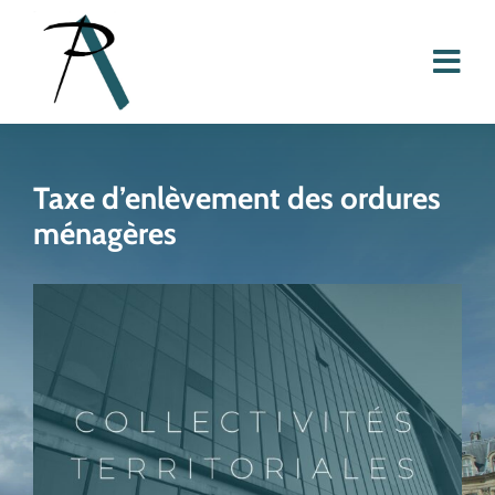
Passer
au
Togg
contenu
Navi
Présentation
Taxe d’enlèvement des ordures
Équipe
ménagères
Actualités
Domaines d’intervention
Contact